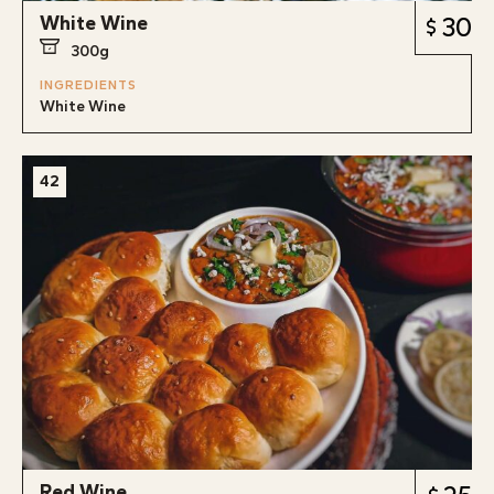
White Wine
30
300g
INGREDIENTS
White Wine
42
Red Wine