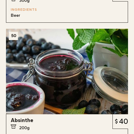
300g
INGREDIENTS
Beer
50
Absinthe
40
200g