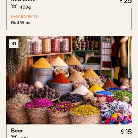
25
400g
INGREDIENTS
Red Wine
41
Beer
15