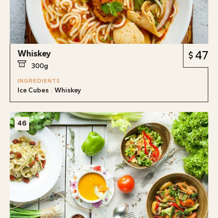
Whiskey
47
300g
INGREDIENTS
Ice Cubes
Whiskey
46