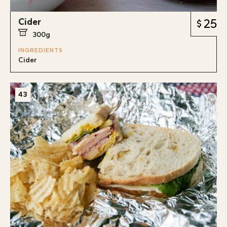
Cider
25
300g
INGREDIENTS
Cider
43