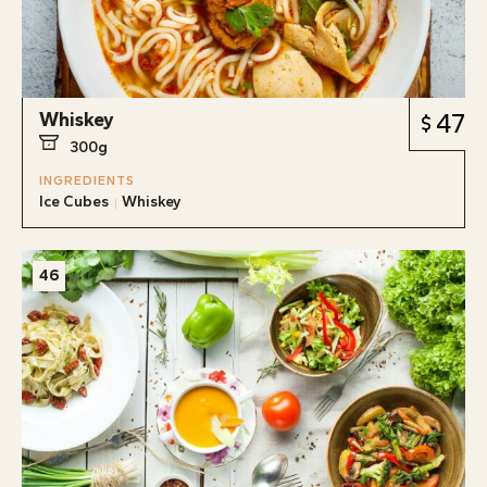
Whiskey
47
300g
INGREDIENTS
Ice Cubes
Whiskey
46