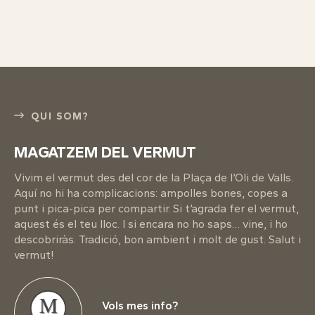
QUI SOM?
MAGATZEM DEL VERMUT
Vivim el vermut des del cor de la Plaça de l’Oli de Valls.
Aquí no hi ha complicacions: ampolles bones, copes a
punt i pica-pica per compartir. Si t’agrada fer el vermut,
aquest és el teu lloc. I si encara no ho saps… vine, i ho
descobriràs. Tradició, bon ambient i molt de gust. Salut i
vermut!
M
Vols mes info?