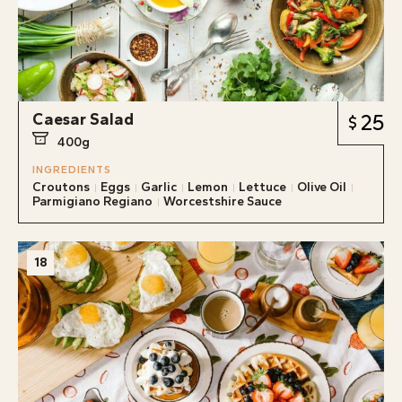
Caesar Salad
25
400g
INGREDIENTS
Croutons
Eggs
Garlic
Lemon
Lettuce
Olive Oil
Parmigiano Regiano
Worcestshire Sauce
18